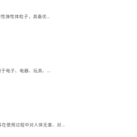
热塑性弹性体粒子，具备优…
应用于电子、电器、玩具、…
料在使用过程中对人体无害、对…